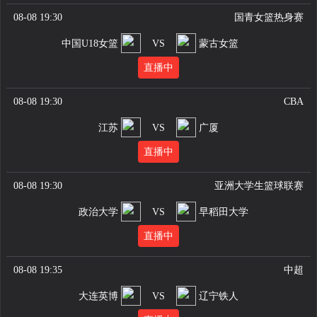
08-08 19:30
国青女篮热身赛
中国U18女篮
VS
蒙古女篮
直播中
08-08 19:30
CBA
江苏
VS
广厦
直播中
08-08 19:30
亚洲大学生篮球联赛
政治大学
VS
早稻田大学
直播中
08-08 19:35
中超
大连英博
VS
辽宁铁人