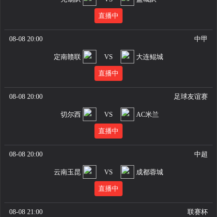
直播中
08-08 20:00
中甲
定南赣联
VS
大连鲲城
直播中
08-08 20:00
足球友谊赛
切尔西
VS
AC米兰
直播中
08-08 20:00
中超
云南玉昆
VS
成都蓉城
直播中
08-08 21:00
联赛杯