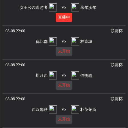
女王公园巡游者
VS
米尔沃尔
直播中
08-08 22:00
联赛杯
德比郡
VS
林肯城
未开始
08-08 22:00
联赛杯
斯旺西
VS
伯明翰
未开始
08-08 22:00
联赛杯
西汉姆联
VS
朴茨茅斯
未开始