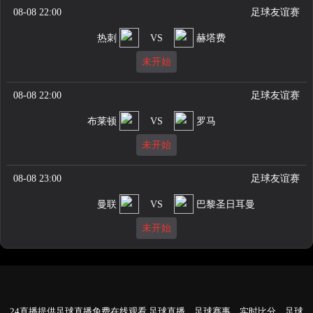
08-08 22:00
足球友谊赛
热刺
VS
赫塔费
未开始
08-08 22:00
足球友谊赛
布莱顿
VS
罗马
未开始
08-08 23:00
足球友谊赛
曼联
VS
巴黎圣日耳曼
未开始
24直播提供足球直播免费在线观看,足球直播、足球赛事、实时比分、足球