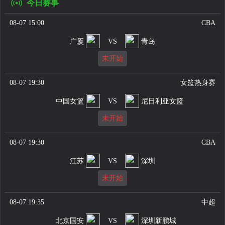
今日赛事
08-07 15:00
CBA
广厦
VS
青岛
未开始
08-07 19:30
女篮热身赛
中国女篮
VS
尼日利亚女篮
未开始
08-07 19:30
CBA
江苏
VS
深圳
未开始
08-07 19:35
中超
北京国安
VS
深圳新鹏城