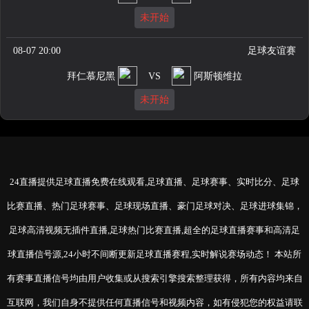
未开始
08-07 20:00
足球友谊赛
拜仁慕尼黑
VS
阿斯顿维拉
未开始
24直播提供足球直播免费在线观看,足球直播、足球赛事、实时比分、足球
比赛直播、热门足球赛事、足球现场直播、豪门足球对决、足球进球集锦，
足球高清视频无插件直播,足球热门比赛直播,超全的足球直播赛事和高清足
球直播信号源,24小时不间断更新足球直播赛程,实时解说赛场动态！ 本站所
有赛事直播信号均由用户收集或从搜索引擎搜索整理获得，所有内容均来自
互联网，我们自身不提供任何直播信号和视频内容，如有侵犯您的权益请联