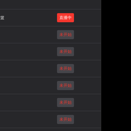
女篮
直播中
未开始
未开始
未开始
未开始
未开始
未开始